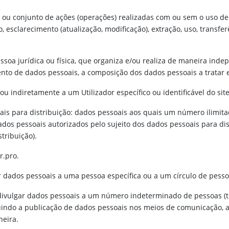
) ou conjunto de ações (operações) realizadas com ou sem o uso d
esclarecimento (atualização, modificação), extração, uso, transferê
ssoa jurídica ou física, que organiza e/ou realiza de maneira in
to de dados pessoais, a composição dos dados pessoais a tratar e
u indiretamente a um Utilizador específico ou identificável do sit
oais para distribuição: dados pessoais aos quais um número ilimita
dos pessoais autorizados pelo sujeito dos dados pessoais para di
tribuição).
r.pro.
r dados pessoais a uma pessoa específica ou a um círculo de pesso
divulgar dados pessoais a um número indeterminado de pessoas (tr
indo a publicação de dados pessoais nos meios de comunicação, 
neira.