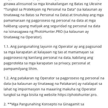
ginawa alinsunod sa mga kinakailangan ng Batas ng Ukraine
"Tungkol sa Proteksyon ng Personal na Data" (sa kalaunan ay
tinatawag na Batas sa Personal na Data) at tinutukoy ang mga
pamamaraan ng pagproseso ng personal na data at mga
hakbang upang matiyak ang seguridad ng personal na data
na isinasagawa ng PhotoHunter.PRO (sa kalaunan ay
tinatawag na Operator).
1.1. Ang pangunahing layunin ng Operator ay ang pagsunod
sa mga karapatan at kalayaan ng tao at mamamayan sa
pagproseso ng kanilang personal na data, kabilang ang
pagprotekta sa mga karapatan sa privacy, personal at
pampamilyang lihim.
1.2. Ang patakaran ng Operator sa pagproseso ng personal na
data (sa kalaunan ay tinatawag na Patakaran) ay nalalapat sa
lahat ng impormasyon na maaaring makuha ng Operator
tungkol sa mga bisita ng website https://photohunter.pro.
2. **Mga Pangunahing Konsepto na Ginagamit sa