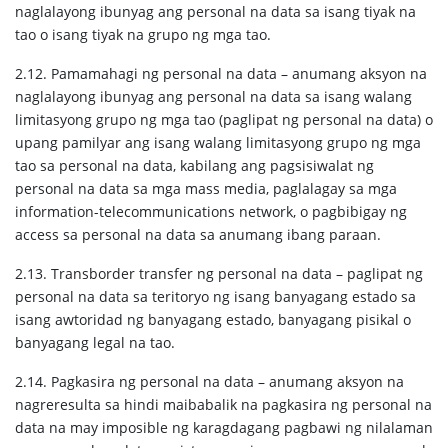
naglalayong ibunyag ang personal na data sa isang tiyak na
tao o isang tiyak na grupo ng mga tao.
2.12. Pamamahagi ng personal na data – anumang aksyon na
naglalayong ibunyag ang personal na data sa isang walang
limitasyong grupo ng mga tao (paglipat ng personal na data) o
upang pamilyar ang isang walang limitasyong grupo ng mga
tao sa personal na data, kabilang ang pagsisiwalat ng
personal na data sa mga mass media, paglalagay sa mga
information-telecommunications network, o pagbibigay ng
access sa personal na data sa anumang ibang paraan.
2.13. Transborder transfer ng personal na data – paglipat ng
personal na data sa teritoryo ng isang banyagang estado sa
isang awtoridad ng banyagang estado, banyagang pisikal o
banyagang legal na tao.
2.14. Pagkasira ng personal na data – anumang aksyon na
nagreresulta sa hindi maibabalik na pagkasira ng personal na
data na may imposible ng karagdagang pagbawi ng nilalaman