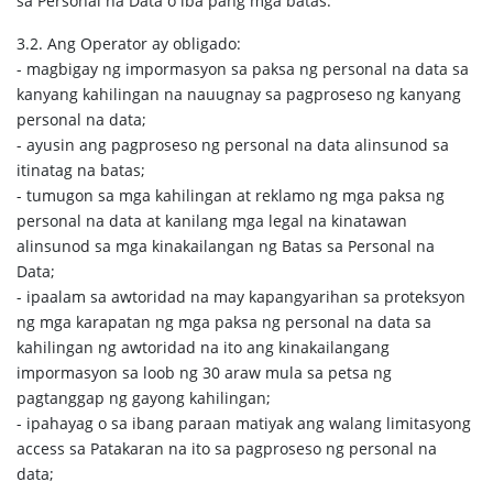
sa Personal na Data o iba pang mga batas.
3.2. Ang Operator ay obligado:
- magbigay ng impormasyon sa paksa ng personal na data sa
kanyang kahilingan na nauugnay sa pagproseso ng kanyang
personal na data;
- ayusin ang pagproseso ng personal na data alinsunod sa
itinatag na batas;
- tumugon sa mga kahilingan at reklamo ng mga paksa ng
personal na data at kanilang mga legal na kinatawan
alinsunod sa mga kinakailangan ng Batas sa Personal na
Data;
- ipaalam sa awtoridad na may kapangyarihan sa proteksyon
ng mga karapatan ng mga paksa ng personal na data sa
kahilingan ng awtoridad na ito ang kinakailangang
impormasyon sa loob ng 30 araw mula sa petsa ng
pagtanggap ng gayong kahilingan;
- ipahayag o sa ibang paraan matiyak ang walang limitasyong
access sa Patakaran na ito sa pagproseso ng personal na
data;