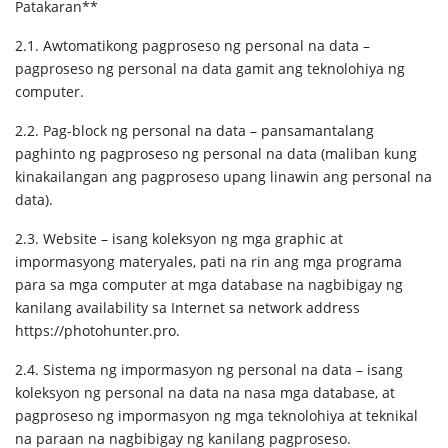
Patakaran**
2.1. Awtomatikong pagproseso ng personal na data –
pagproseso ng personal na data gamit ang teknolohiya ng
computer.
2.2. Pag-block ng personal na data – pansamantalang
paghinto ng pagproseso ng personal na data (maliban kung
kinakailangan ang pagproseso upang linawin ang personal na
data).
2.3. Website – isang koleksyon ng mga graphic at
impormasyong materyales, pati na rin ang mga programa
para sa mga computer at mga database na nagbibigay ng
kanilang availability sa Internet sa network address
https://photohunter.pro.
2.4. Sistema ng impormasyon ng personal na data – isang
koleksyon ng personal na data na nasa mga database, at
pagproseso ng impormasyon ng mga teknolohiya at teknikal
na paraan na nagbibigay ng kanilang pagproseso.