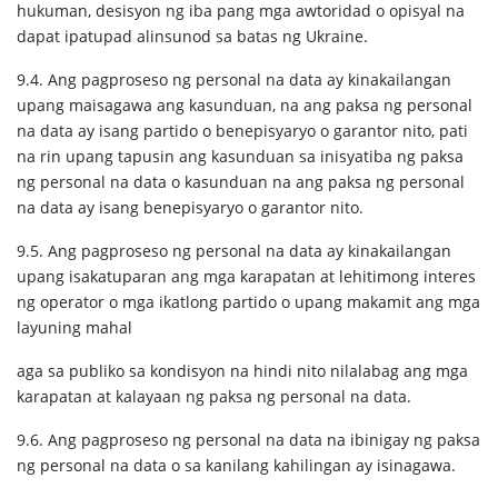
hukuman, desisyon ng iba pang mga awtoridad o opisyal na
dapat ipatupad alinsunod sa batas ng Ukraine.
9.4. Ang pagproseso ng personal na data ay kinakailangan
upang maisagawa ang kasunduan, na ang paksa ng personal
na data ay isang partido o benepisyaryo o garantor nito, pati
na rin upang tapusin ang kasunduan sa inisyatiba ng paksa
ng personal na data o kasunduan na ang paksa ng personal
na data ay isang benepisyaryo o garantor nito.
9.5. Ang pagproseso ng personal na data ay kinakailangan
upang isakatuparan ang mga karapatan at lehitimong interes
ng operator o mga ikatlong partido o upang makamit ang mga
layuning mahal
aga sa publiko sa kondisyon na hindi nito nilalabag ang mga
karapatan at kalayaan ng paksa ng personal na data.
9.6. Ang pagproseso ng personal na data na ibinigay ng paksa
ng personal na data o sa kanilang kahilingan ay isinagawa.