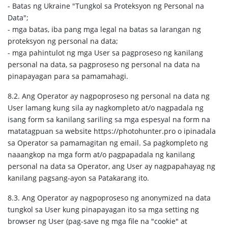
- Batas ng Ukraine "Tungkol sa Proteksyon ng Personal na
Data";
- mga batas, iba pang mga legal na batas sa larangan ng
proteksyon ng personal na data;
- mga pahintulot ng mga User sa pagproseso ng kanilang
personal na data, sa pagproseso ng personal na data na
pinapayagan para sa pamamahagi.
8.2. Ang Operator ay nagpoproseso ng personal na data ng
User lamang kung sila ay nagkompleto at/o nagpadala ng
isang form sa kanilang sariling sa mga espesyal na form na
matatagpuan sa website https://photohunter.pro o ipinadala
sa Operator sa pamamagitan ng email. Sa pagkompleto ng
naaangkop na mga form at/o pagpapadala ng kanilang
personal na data sa Operator, ang User ay nagpapahayag ng
kanilang pagsang-ayon sa Patakarang ito.
8.3. Ang Operator ay nagpoproseso ng anonymized na data
tungkol sa User kung pinapayagan ito sa mga setting ng
browser ng User (pag-save ng mga file na "cookie" at