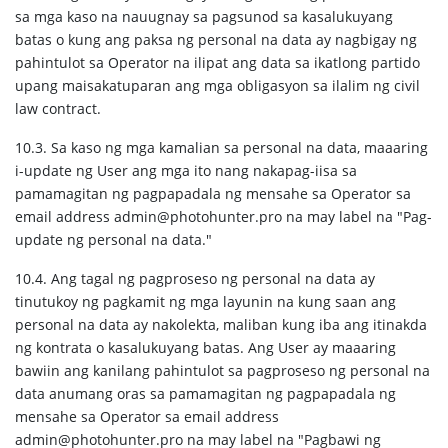
sa mga kaso na nauugnay sa pagsunod sa kasalukuyang
batas o kung ang paksa ng personal na data ay nagbigay ng
pahintulot sa Operator na ilipat ang data sa ikatlong partido
upang maisakatuparan ang mga obligasyon sa ilalim ng civil
law contract.
10.3. Sa kaso ng mga kamalian sa personal na data, maaaring
i-update ng User ang mga ito nang nakapag-iisa sa
pamamagitan ng pagpapadala ng mensahe sa Operator sa
email address admin@photohunter.pro na may label na "Pag-
update ng personal na data."
10.4. Ang tagal ng pagproseso ng personal na data ay
tinutukoy ng pagkamit ng mga layunin na kung saan ang
personal na data ay nakolekta, maliban kung iba ang itinakda
ng kontrata o kasalukuyang batas. Ang User ay maaaring
bawiin ang kanilang pahintulot sa pagproseso ng personal na
data anumang oras sa pamamagitan ng pagpapadala ng
mensahe sa Operator sa email address
admin@photohunter.pro na may label na "Pagbawi ng