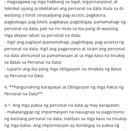
- magsagawa ng mga hakbang sa legal, organisasyonal, at
teknikal upang protektahan ang personal na data mula sa di-
wastong o hindi sinasadyang pag-access, pagkasira,
pagbabago, pag-block, pagkopya, pagbibigay, pamamahagi ng
personal na data, pati na rin mula sa iba pang di-wastong
mga aksyon laban sa personal na data;
- itigil ang paglipat (pamamahagi, pagbibigay, pag-access) ng
personal na data, itigil ang pagproseso at sirain ang personal
na data alinsunod sa pamamaraan at sa mga kaso na tinukoy
sa Batas sa Personal na Data;
- tuparin ang iba pang mga obligasyon na itinakda ng Batas
sa Personal na Data.
4. **Pangunahing Karapatan at Obligasyon ng mga Paksa ng
Personal na Data**
4.1. Ang mga paksa ng personal na data ay may karapatan:
- makatanggap ng impormasyon na nauugnay sa pagproseso
ng kanilang personal na data, maliban sa mga kaso na tinukoy
ng mga batas. Ang impormasyon ay ibinibigay sa paksa ng