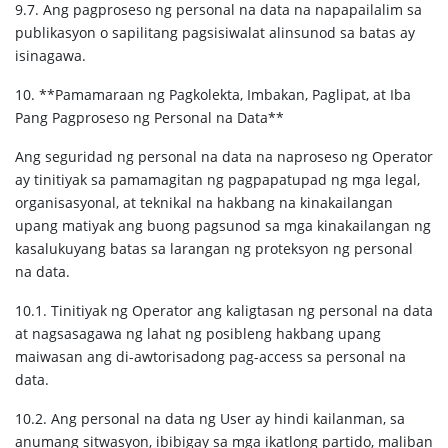
9.7. Ang pagproseso ng personal na data na napapailalim sa
publikasyon o sapilitang pagsisiwalat alinsunod sa batas ay
isinagawa.
10. **Pamamaraan ng Pagkolekta, Imbakan, Paglipat, at Iba
Pang Pagproseso ng Personal na Data**
Ang seguridad ng personal na data na naproseso ng Operator
ay tinitiyak sa pamamagitan ng pagpapatupad ng mga legal,
organisasyonal, at teknikal na hakbang na kinakailangan
upang matiyak ang buong pagsunod sa mga kinakailangan ng
kasalukuyang batas sa larangan ng proteksyon ng personal
na data.
10.1. Tinitiyak ng Operator ang kaligtasan ng personal na data
at nagsasagawa ng lahat ng posibleng hakbang upang
maiwasan ang di-awtorisadong pag-access sa personal na
data.
10.2. Ang personal na data ng User ay hindi kailanman, sa
anumang sitwasyon, ibibigay sa mga ikatlong partido, maliban