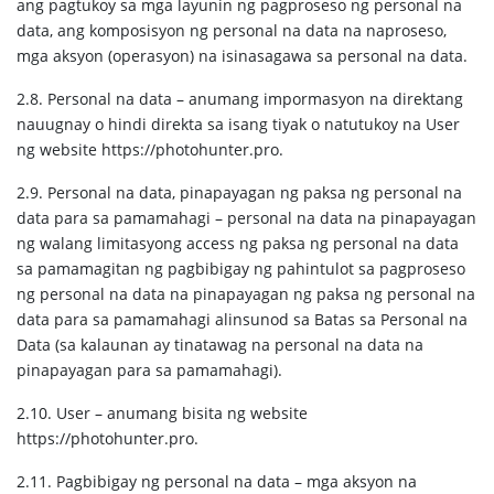
ang pagtukoy sa mga layunin ng pagproseso ng personal na
data, ang komposisyon ng personal na data na naproseso,
mga aksyon (operasyon) na isinasagawa sa personal na data.
2.8. Personal na data – anumang impormasyon na direktang
nauugnay o hindi direkta sa isang tiyak o natutukoy na User
ng website https://photohunter.pro.
2.9. Personal na data, pinapayagan ng paksa ng personal na
data para sa pamamahagi – personal na data na pinapayagan
ng walang limitasyong access ng paksa ng personal na data
sa pamamagitan ng pagbibigay ng pahintulot sa pagproseso
ng personal na data na pinapayagan ng paksa ng personal na
data para sa pamamahagi alinsunod sa Batas sa Personal na
Data (sa kalaunan ay tinatawag na personal na data na
pinapayagan para sa pamamahagi).
2.10. User – anumang bisita ng website
https://photohunter.pro.
2.11. Pagbibigay ng personal na data – mga aksyon na