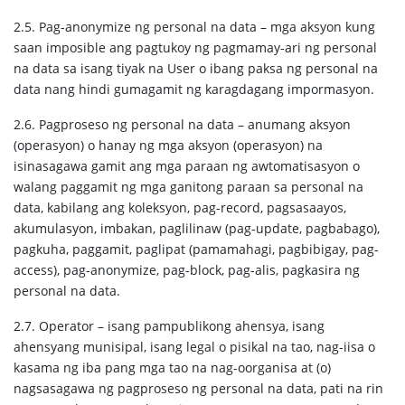
2.5. Pag-anonymize ng personal na data – mga aksyon kung
saan imposible ang pagtukoy ng pagmamay-ari ng personal
na data sa isang tiyak na User o ibang paksa ng personal na
data nang hindi gumagamit ng karagdagang impormasyon.
2.6. Pagproseso ng personal na data – anumang aksyon
(operasyon) o hanay ng mga aksyon (operasyon) na
isinasagawa gamit ang mga paraan ng awtomatisasyon o
walang paggamit ng mga ganitong paraan sa personal na
data, kabilang ang koleksyon, pag-record, pagsasaayos,
akumulasyon, imbakan, paglilinaw (pag-update, pagbabago),
pagkuha, paggamit, paglipat (pamamahagi, pagbibigay, pag-
access), pag-anonymize, pag-block, pag-alis, pagkasira ng
personal na data.
2.7. Operator – isang pampublikong ahensya, isang
ahensyang munisipal, isang legal o pisikal na tao, nag-iisa o
kasama ng iba pang mga tao na nag-oorganisa at (o)
nagsasagawa ng pagproseso ng personal na data, pati na rin