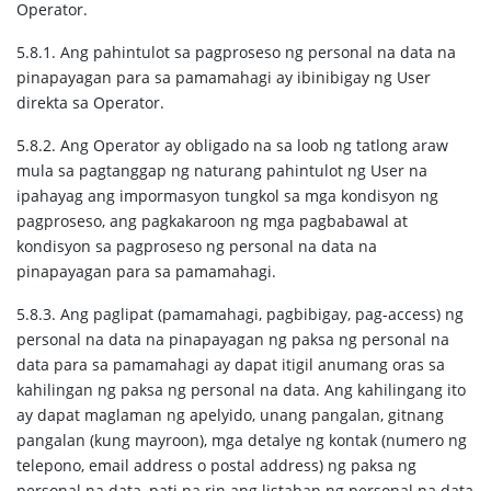
Operator.
5.8.1. Ang pahintulot sa pagproseso ng personal na data na
pinapayagan para sa pamamahagi ay ibinibigay ng User
direkta sa Operator.
5.8.2. Ang Operator ay obligado na sa loob ng tatlong araw
mula sa pagtanggap ng naturang pahintulot ng User na
ipahayag ang impormasyon tungkol sa mga kondisyon ng
pagproseso, ang pagkakaroon ng mga pagbabawal at
kondisyon sa pagproseso ng personal na data na
pinapayagan para sa pamamahagi.
5.8.3. Ang paglipat (pamamahagi, pagbibigay, pag-access) ng
personal na data na pinapayagan ng paksa ng personal na
data para sa pamamahagi ay dapat itigil anumang oras sa
kahilingan ng paksa ng personal na data. Ang kahilingang ito
ay dapat maglaman ng apelyido, unang pangalan, gitnang
pangalan (kung mayroon), mga detalye ng kontak (numero ng
telepono, email address o postal address) ng paksa ng
personal na data, pati na rin ang listahan ng personal na data