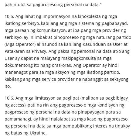
pahintulot sa pagproseso ng personal na data."
10.5. Ang lahat ng impormasyon na kinokolekta ng mga
ikatlong serbisyo, kabilang ang mga sistema ng pagbabayad,
mga paraan ng komunikasyon, at iba pang mga provider ng
serbisyo, ay iniimbak at pinoproseso ng mga naturang partido
(Mga Operator) alinsunod sa kanilang Kasunduan sa User at
Patakaran sa Privacy. Ang paksa ng personal na data at/o ang
User ay dapat na malayang makipagkonsulta sa mga
dokumentong ito nang oras-oras. Ang Operator ay hindi
mananagot para sa mga aksyon ng mga ikatlong partido,
kabilang ang mga service provider na nabanggit sa seksyong
ito.
10.6. Ang mga limitasyon sa paglipat (maliban sa pagbibigay
ng access), pati na rin ang pagproseso o mga kondisyon ng
pagproseso ng personal na data na pinapayagan para sa
pamamahagi, ay hindi nalalapat sa mga kaso ng pagproseso
ng personal na data sa mga pampublikong interes na tinukoy
ng batas ng Ukraine.