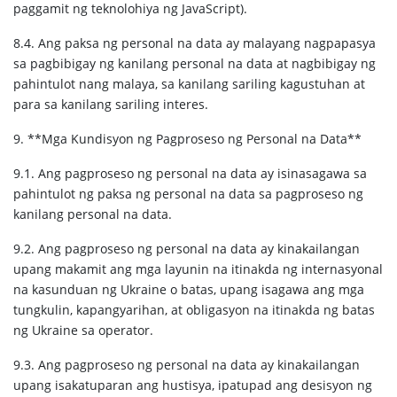
paggamit ng teknolohiya ng JavaScript).
8.4. Ang paksa ng personal na data ay malayang nagpapasya
sa pagbibigay ng kanilang personal na data at nagbibigay ng
pahintulot nang malaya, sa kanilang sariling kagustuhan at
para sa kanilang sariling interes.
9. **Mga Kundisyon ng Pagproseso ng Personal na Data**
9.1. Ang pagproseso ng personal na data ay isinasagawa sa
pahintulot ng paksa ng personal na data sa pagproseso ng
kanilang personal na data.
9.2. Ang pagproseso ng personal na data ay kinakailangan
upang makamit ang mga layunin na itinakda ng internasyonal
na kasunduan ng Ukraine o batas, upang isagawa ang mga
tungkulin, kapangyarihan, at obligasyon na itinakda ng batas
ng Ukraine sa operator.
9.3. Ang pagproseso ng personal na data ay kinakailangan
upang isakatuparan ang hustisya, ipatupad ang desisyon ng