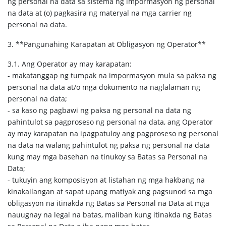
ng personal na data sa sistema ng impormasyon ng personal
na data at (o) pagkasira ng materyal na mga carrier ng
personal na data.
3. **Pangunahing Karapatan at Obligasyon ng Operator**
3.1. Ang Operator ay may karapatan:
- makatanggap ng tumpak na impormasyon mula sa paksa ng
personal na data at/o mga dokumento na naglalaman ng
personal na data;
- sa kaso ng pagbawi ng paksa ng personal na data ng
pahintulot sa pagproseso ng personal na data, ang Operator
ay may karapatan na ipagpatuloy ang pagproseso ng personal
na data na walang pahintulot ng paksa ng personal na data
kung may mga basehan na tinukoy sa Batas sa Personal na
Data;
- tukuyin ang komposisyon at listahan ng mga hakbang na
kinakailangan at sapat upang matiyak ang pagsunod sa mga
obligasyon na itinakda ng Batas sa Personal na Data at mga
nauugnay na legal na batas, maliban kung itinakda ng Batas