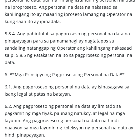
na iproproseso. Ang personal na data na nakasaad sa
kahilingang ito ay maaaring iproseso lamang ng Operator na
kung saan ito ay ipinadala.
5.8.4. Ang pahintulot sa pagproseso ng personal na data na
pinapayagan para sa pamamahagi ay nagtatapos sa
sandaling natanggap ng Operator ang kahilingang nakasaad
sa p. 5.8.5 ng Patakaran na ito sa pagproseso ng personal na
data.
6. **Mga Prinsipyo ng Pagproseso ng Personal na Data**
6.1. Ang pagproseso ng personal na data ay isinasagawa sa
isang legal at patas na batayan.
6.2. Ang pagproseso ng personal na data ay limitado sa
pagkamit ng mga tiyak, paunang natukoy, at legal na mga
layunin. Ang pagproseso ng personal na data na hindi
naaayon sa mga layunin ng koleksyon ng personal na data ay
hindi pinapayagan.