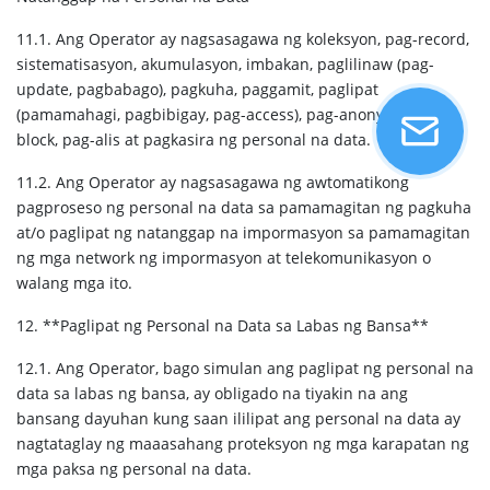
11.1. Ang Operator ay nagsasagawa ng koleksyon, pag-record,
sistematisasyon, akumulasyon, imbakan, paglilinaw (pag-
update, pagbabago), pagkuha, paggamit, paglipat
(pamamahagi, pagbibigay, pag-access), pag-anonymize, pag-
block, pag-alis at pagkasira ng personal na data.
11.2. Ang Operator ay nagsasagawa ng awtomatikong
pagproseso ng personal na data sa pamamagitan ng pagkuha
at/o paglipat ng natanggap na impormasyon sa pamamagitan
ng mga network ng impormasyon at telekomunikasyon o
walang mga ito.
12. **Paglipat ng Personal na Data sa Labas ng Bansa**
12.1. Ang Operator, bago simulan ang paglipat ng personal na
data sa labas ng bansa, ay obligado na tiyakin na ang
bansang dayuhan kung saan ililipat ang personal na data ay
nagtataglay ng maaasahang proteksyon ng mga karapatan ng
mga paksa ng personal na data.