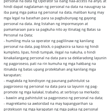
personal na data ng Operator sa isang naa-access na anyo, at
hindi dapat naglalaman ng personal na data na nauugnay sa
iba pang mga paksa ng personal na data, maliban kung may
mga legal na basehan para sa pagbubunyag ng gayong
personal na data. Ang listahan ng impormasyon at
pamamaraan para sa pagkuha nito ay itinatag ng Batas sa
Personal na Data;
- humiling mula sa operator ng paglilinaw ng kanilang
personal na data, pag-block, o pagkasira sa kaso ng hindi
kumpleto, lipas, hindi tumpak, ilegal na nakuha, o hindi
kinakailangang personal na data para sa deklaradong layunin
ng pagproseso, pati na rin kumuha ng mga hakbang na
itinakda ng batas upang protektahan ang kanilang mga
karapatan;
- magtakda ng kondisyon ng paunang pahintulot sa
pagproseso ng personal na data para sa layunin ng pag-
promote ng mga kalakal, trabaho, at serbisyo sa merkado;
- bawiin ang pahintulot sa pagproseso ng personal na data;
- magreklamo sa awtoridad na may kapangyarihan sa
proteksyon ng mga karapatan ng mga paksa ng personal