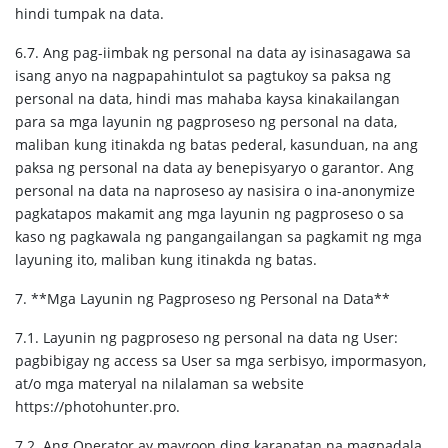
hindi tumpak na data.
6.7. Ang pag-iimbak ng personal na data ay isinasagawa sa
isang anyo na nagpapahintulot sa pagtukoy sa paksa ng
personal na data, hindi mas mahaba kaysa kinakailangan
para sa mga layunin ng pagproseso ng personal na data,
maliban kung itinakda ng batas pederal, kasunduan, na ang
paksa ng personal na data ay benepisyaryo o garantor. Ang
personal na data na naproseso ay nasisira o ina-anonymize
pagkatapos makamit ang mga layunin ng pagproseso o sa
kaso ng pagkawala ng pangangailangan sa pagkamit ng mga
layuning ito, maliban kung itinakda ng batas.
7. **Mga Layunin ng Pagproseso ng Personal na Data**
7.1. Layunin ng pagproseso ng personal na data ng User:
pagbibigay ng access sa User sa mga serbisyo, impormasyon,
at/o mga materyal na nilalaman sa website
https://photohunter.pro.
7.2. Ang Operator ay mayroon ding karapatan na magpadala