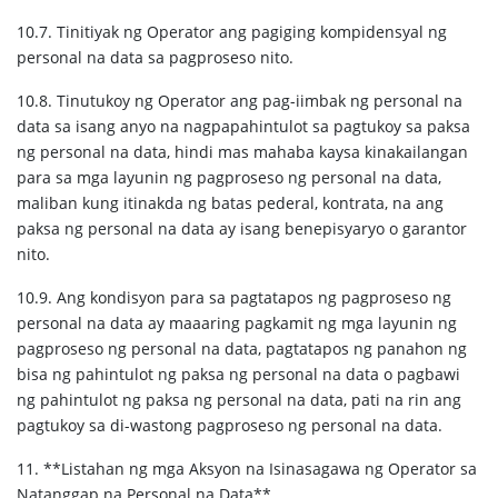
10.7. Tinitiyak ng Operator ang pagiging kompidensyal ng
personal na data sa pagproseso nito.
10.8. Tinutukoy ng Operator ang pag-iimbak ng personal na
data sa isang anyo na nagpapahintulot sa pagtukoy sa paksa
ng personal na data, hindi mas mahaba kaysa kinakailangan
para sa mga layunin ng pagproseso ng personal na data,
maliban kung itinakda ng batas pederal, kontrata, na ang
paksa ng personal na data ay isang benepisyaryo o garantor
nito.
10.9. Ang kondisyon para sa pagtatapos ng pagproseso ng
personal na data ay maaaring pagkamit ng mga layunin ng
pagproseso ng personal na data, pagtatapos ng panahon ng
bisa ng pahintulot ng paksa ng personal na data o pagbawi
ng pahintulot ng paksa ng personal na data, pati na rin ang
pagtukoy sa di-wastong pagproseso ng personal na data.
11. **Listahan ng mga Aksyon na Isinasagawa ng Operator sa
Natanggap na Personal na Data**