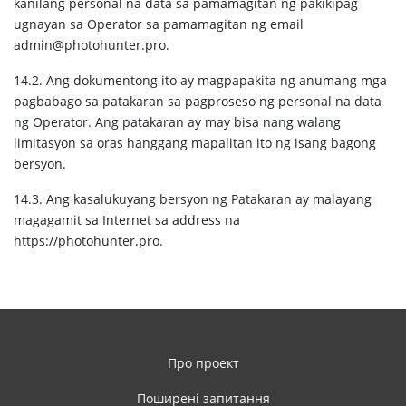
kanilang personal na data sa pamamagitan ng pakikipag-
ugnayan sa Operator sa pamamagitan ng email
admin@photohunter.pro.
14.2. Ang dokumentong ito ay magpapakita ng anumang mga
pagbabago sa patakaran sa pagproseso ng personal na data
ng Operator. Ang patakaran ay may bisa nang walang
limitasyon sa oras hanggang mapalitan ito ng isang bagong
bersyon.
14.3. Ang kasalukuyang bersyon ng Patakaran ay malayang
magagamit sa Internet sa address na
https://photohunter.pro.
Про проект
Поширені запитання