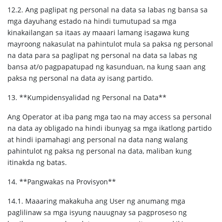
12.2. Ang paglipat ng personal na data sa labas ng bansa sa
mga dayuhang estado na hindi tumutupad sa mga
kinakailangan sa itaas ay maaari lamang isagawa kung
mayroong nakasulat na pahintulot mula sa paksa ng personal
na data para sa paglipat ng personal na data sa labas ng
bansa at/o pagpapatupad ng kasunduan, na kung saan ang
paksa ng personal na data ay isang partido.
13. **Kumpidensyalidad ng Personal na Data**
Ang Operator at iba pang mga tao na may access sa personal
na data ay obligado na hindi ibunyag sa mga ikatlong partido
at hindi ipamahagi ang personal na data nang walang
pahintulot ng paksa ng personal na data, maliban kung
itinakda ng batas.
14. **Pangwakas na Provisyon**
14.1. Maaaring makakuha ang User ng anumang mga
paglilinaw sa mga isyung nauugnay sa pagproseso ng