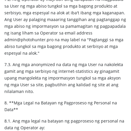
sa User ng mga abiso tungkol sa mga bagong produkto at
serbisyo, mga espesyal na alok at iba't ibang mga kaganapan.
Ang User ay palaging maaaring tanggihan ang pagtanggap ng
mga abiso ng impormasyon sa pamamagitan ng pagpapadala
ng isang liham sa Operator sa email address
admin@photohunter.pro na may label na "Pagtanggi sa mga
abiso tungkol sa mga bagong produkto at serbisyo at mga
espesyal na alok."
7.3. Ang mga anonymized na data ng mga User na nakolekta
gamit ang mga serbisyo ng internet-statistics ay ginagamit
upang mangolekta ng impormasyon tungkol sa mga aksyon
ng mga User sa site, pagbutihin ang kalidad ng site at ang
nilalaman nito.
8. **Mga Legal na Batayan ng Pagproseso ng Personal na
Data**
8.1. Ang mga legal na batayan ng pagproseso ng personal na
data ng Operator ay: