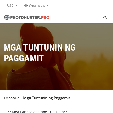
USD
Українська
MGA TUNTUNIN NG
PAGGAMIT
Головна
Mga Tuntunin ng Paggamit
1. **Mga Pangkalahatang Tuntunin**