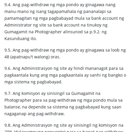
9.4. Ang pag-withdraw ng mga pondo ay ginagawa nang
manu-mano ng isang tagapamahala ng pananalapi sa
pamamagitan ng mga pagbabayad mula sa bank account ng
Administrator ng site sa bank account na tinukoy ng
Gumagamit na Photographer alinsunod sa p.9.2. ng
Kasunduang ito.
9.5. Ang pag-withdraw ng mga pondo ay ginagawa sa loob ng
48 (apatnapu't walong) oras.
9.6. Ang Administrasyon ng site ay hindi mananagot para sa
pagkaantala kung ang mga pagkaantala ay sanhi ng bangko o
mga sistema ng pagbabayad.
9.7. Ang komisyon ay sinisingil sa Gumagamit na
Photographer para sa pag-withdraw ng mga pondo mula sa
balanse, na depende sa sistema ng pagbabayad kung saan
nagaganap ang pag-withdraw.
9.8. Ang Administrasyon ng site ay sinisingil ng komisyon na
20% (dalawampung porsyento) para sa bawat pag-withdraw