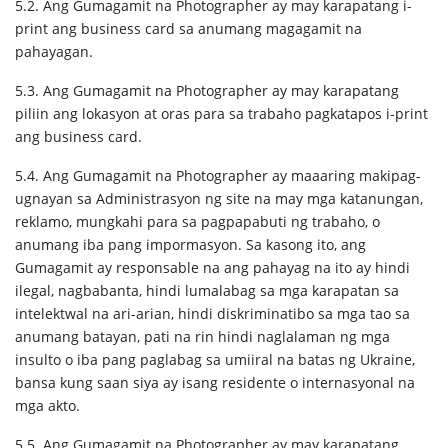
5.2. Ang Gumagamit na Photographer ay may karapatang i-
print ang business card sa anumang magagamit na
pahayagan.
5.3. Ang Gumagamit na Photographer ay may karapatang
piliin ang lokasyon at oras para sa trabaho pagkatapos i-print
ang business card.
5.4. Ang Gumagamit na Photographer ay maaaring makipag-
ugnayan sa Administrasyon ng site na may mga katanungan,
reklamo, mungkahi para sa pagpapabuti ng trabaho, o
anumang iba pang impormasyon. Sa kasong ito, ang
Gumagamit ay responsable na ang pahayag na ito ay hindi
ilegal, nagbabanta, hindi lumalabag sa mga karapatan sa
intelektwal na ari-arian, hindi diskriminatibo sa mga tao sa
anumang batayan, pati na rin hindi naglalaman ng mga
insulto o iba pang paglabag sa umiiral na batas ng Ukraine,
bansa kung saan siya ay isang residente o internasyonal na
mga akto.
5.5. Ang Gumagamit na Photographer ay may karapatang