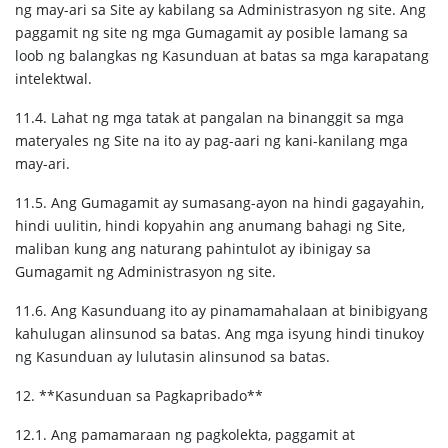
ng may-ari sa Site ay kabilang sa Administrasyon ng site. Ang
paggamit ng site ng mga Gumagamit ay posible lamang sa
loob ng balangkas ng Kasunduan at batas sa mga karapatang
intelektwal.
11.4. Lahat ng mga tatak at pangalan na binanggit sa mga
materyales ng Site na ito ay pag-aari ng kani-kanilang mga
may-ari.
11.5. Ang Gumagamit ay sumasang-ayon na hindi gagayahin,
hindi uulitin, hindi kopyahin ang anumang bahagi ng Site,
maliban kung ang naturang pahintulot ay ibinigay sa
Gumagamit ng Administrasyon ng site.
11.6. Ang Kasunduang ito ay pinamamahalaan at binibigyang
kahulugan alinsunod sa batas. Ang mga isyung hindi tinukoy
ng Kasunduan ay lulutasin alinsunod sa batas.
12. **Kasunduan sa Pagkapribado**
12.1. Ang pamamaraan ng pagkolekta, paggamit at