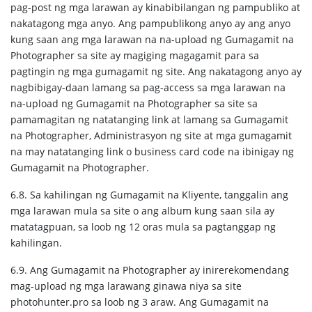
pag-post ng mga larawan ay kinabibilangan ng pampubliko at
nakatagong mga anyo. Ang pampublikong anyo ay ang anyo
kung saan ang mga larawan na na-upload ng Gumagamit na
Photographer sa site ay magiging magagamit para sa
pagtingin ng mga gumagamit ng site. Ang nakatagong anyo ay
nagbibigay-daan lamang sa pag-access sa mga larawan na
na-upload ng Gumagamit na Photographer sa site sa
pamamagitan ng natatanging link at lamang sa Gumagamit
na Photographer, Administrasyon ng site at mga gumagamit
na may natatanging link o business card code na ibinigay ng
Gumagamit na Photographer.
6.8. Sa kahilingan ng Gumagamit na Kliyente, tanggalin ang
mga larawan mula sa site o ang album kung saan sila ay
matatagpuan, sa loob ng 12 oras mula sa pagtanggap ng
kahilingan.
6.9. Ang Gumagamit na Photographer ay inirerekomendang
mag-upload ng mga larawang ginawa niya sa site
photohunter.pro sa loob ng 3 araw. Ang Gumagamit na