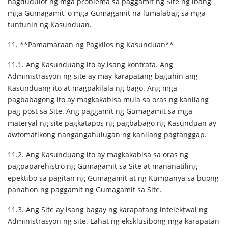
nagdudulot ng mga problema sa paggamit ng Site ng ibang
mga Gumagamit, o mga Gumagamit na lumalabag sa mga
tuntunin ng Kasunduan.
11. **Pamamaraan ng Pagkilos ng Kasunduan**
11.1. Ang Kasunduang ito ay isang kontrata. Ang
Administrasyon ng site ay may karapatang baguhin ang
Kasunduang ito at magpakilala ng bago. Ang mga
pagbabagong ito ay magkakabisa mula sa oras ng kanilang
pag-post sa Site. Ang paggamit ng Gumagamit sa mga
materyal ng site pagkatapos ng pagbabago ng Kasunduan ay
awtomatikong nangangahulugan ng kanilang pagtanggap.
11.2. Ang Kasunduang ito ay magkakabisa sa oras ng
pagpaparehistro ng Gumagamit sa Site at mananatiling
epektibo sa pagitan ng Gumagamit at ng Kumpanya sa buong
panahon ng paggamit ng Gumagamit sa Site.
11.3. Ang Site ay isang bagay ng karapatang intelektwal ng
Administrasyon ng site. Lahat ng eksklusibong mga karapatan