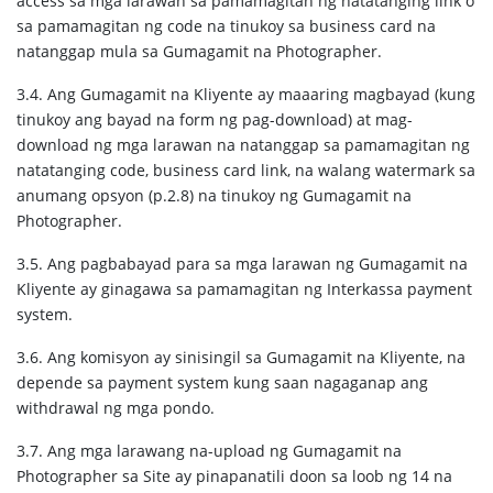
access sa mga larawan sa pamamagitan ng natatanging link o
sa pamamagitan ng code na tinukoy sa business card na
natanggap mula sa Gumagamit na Photographer.
3.4. Ang Gumagamit na Kliyente ay maaaring magbayad (kung
tinukoy ang bayad na form ng pag-download) at mag-
download ng mga larawan na natanggap sa pamamagitan ng
natatanging code, business card link, na walang watermark sa
anumang opsyon (p.2.8) na tinukoy ng Gumagamit na
Photographer.
3.5. Ang pagbabayad para sa mga larawan ng Gumagamit na
Kliyente ay ginagawa sa pamamagitan ng Interkassa payment
system.
3.6. Ang komisyon ay sinisingil sa Gumagamit na Kliyente, na
depende sa payment system kung saan nagaganap ang
withdrawal ng mga pondo.
3.7. Ang mga larawang na-upload ng Gumagamit na
Photographer sa Site ay pinapanatili doon sa loob ng 14 na