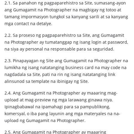
2.1. Sa panahon ng pagpaparehistro sa Site, sumasang-ayon
ang Gumagamit na Photographer na magbigay ng totoo at
tamang impormasyon tungkol sa kanyang sarili at sa kanyang
mga contact na detalye.
2.2. Sa proseso ng pagpaparehistro sa Site, ang Gumagamit
na Photographer ay tumatanggap ng isang login at password,
na siya ay personal na responsable para sa seguridad.
2.3. Pinapayagan ng Site ang Gumagamit na Photographer na
lumikha ng isang natatanging business card na may code na
nagdadala sa Site, pati na rin ng isang natatanging link
alinsunod sa template na ibinigay ng Site.
2.4. Ang Gumagamit na Photographer ay maaaring mag-
upload at mag-preview ng mga larawang ginawa niya.
Ipinagbabawal na ipamahagi para sa pampublikong,
komersyal, o iba pang layunin ang mga materyales na na-
upload ng Gumagamit na Photographer.
2.5. Ang Gumagamit na Photographer ay maaaring