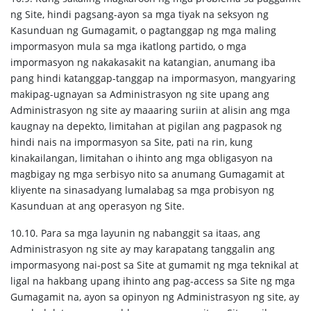
ng Site, hindi pagsang-ayon sa mga tiyak na seksyon ng
Kasunduan ng Gumagamit, o pagtanggap ng mga maling
impormasyon mula sa mga ikatlong partido, o mga
impormasyon ng nakakasakit na katangian, anumang iba
pang hindi katanggap-tanggap na impormasyon, mangyaring
makipag-ugnayan sa Administrasyon ng site upang ang
Administrasyon ng site ay maaaring suriin at alisin ang mga
kaugnay na depekto, limitahan at pigilan ang pagpasok ng
hindi nais na impormasyon sa Site, pati na rin, kung
kinakailangan, limitahan o ihinto ang mga obligasyon na
magbigay ng mga serbisyo nito sa anumang Gumagamit at
kliyente na sinasadyang lumalabag sa mga probisyon ng
Kasunduan at ang operasyon ng Site.
10.10. Para sa mga layunin ng nabanggit sa itaas, ang
Administrasyon ng site ay may karapatang tanggalin ang
impormasyong nai-post sa Site at gumamit ng mga teknikal at
ligal na hakbang upang ihinto ang pag-access sa Site ng mga
Gumagamit na, ayon sa opinyon ng Administrasyon ng site, ay