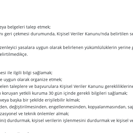
veya belgeleri talep etmek;
sını geri çekmesi durumunda, Kişisel Veriler Kanunu'nda belirtilen seb
enleyici yasalara uygun olarak belirlenen yükümlülüklerin yerine ge
elirtilmedikçe.
esi ile ilgili bilgi sağlamak;
ere uygun olarak organize etmek;
 gelen taleplere ve başvurulara Kişisel Veriler Kanunu gereklilikler
ı koruyan yetkili kuruma 30 gün içinde gerekli bilgileri sağlamak;
veya başka bir şekilde erişilebilir kılmak;
sinden, değiştirilmesinden, engellenmesinden, kopyalanmasından, sağl
izasyonel ve teknik önlemler almak;
imini) durdurmak, kişisel verilerin işlenmesini durdurmak ve kişisel