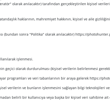
ör" olarak anılacaktır) tarafından gerçekleştirilen kişisel veriler
vatandaşlık haklarının, mahremiyet hakkının, kişisel ve aile gizliliğ
kası (bundan sonra "Politika" olarak anılacaktır) https://photohunte
ullanılarak işlenmesi.
inin geçici olarak durdurulması (kişisel verilerin belirlenmesi gerekt
gisayar programları ve veri tabanlarının bir araya gelerek https://ph
şisel verilerin ve bunların işlenmesini sağlayan bilgi teknolojileri v
ılmadan belirli bir kullanıcıya veya başka bir kişisel veri sahibine ai