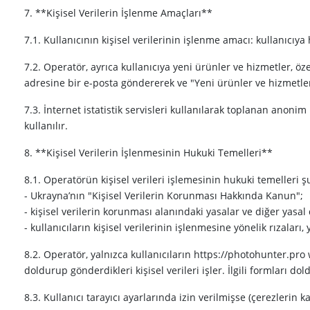
7. **Kişisel Verilerin İşlenme Amaçları**
7.1. Kullanıcının kişisel verilerinin işlenme amacı: kullanıcı
7.2. Operatör, ayrıca kullanıcıya yeni ürünler ve hizmetler, ö
adresine bir e-posta göndererek ve "Yeni ürünler ve hizmetler v
7.3. İnternet istatistik servisleri kullanılarak toplanan anonim k
kullanılır.
8. **Kişisel Verilerin İşlenmesinin Hukuki Temelleri**
8.1. Operatörün kişisel verileri işlemesinin hukuki temelleri ş
- Ukrayna’nın "Kişisel Verilerin Korunması Hakkında Kanun";
- kişisel verilerin korunması alanındaki yasalar ve diğer yasa
- kullanıcıların kişisel verilerinin işlenmesine yönelik rızaları, 
8.2. Operatör, yalnızca kullanıcıların https://photohunter.pro 
doldurup gönderdikleri kişisel verileri işler. İlgili formları do
8.3. Kullanıcı tarayıcı ayarlarında izin verilmişse (çerezlerin k