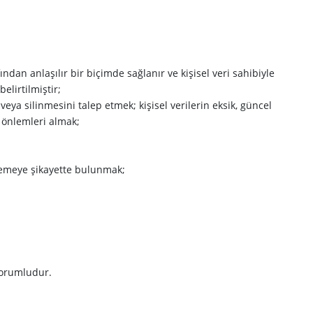
fından anlaşılır bir biçimde sağlanır ve kişisel veri sahibiyle
elirtilmiştir;
 veya silinmesini talep etmek; kişisel verilerin eksik, güncel
 önlemleri almak;
hkemeye şikayette bulunmak;
 sorumludur.