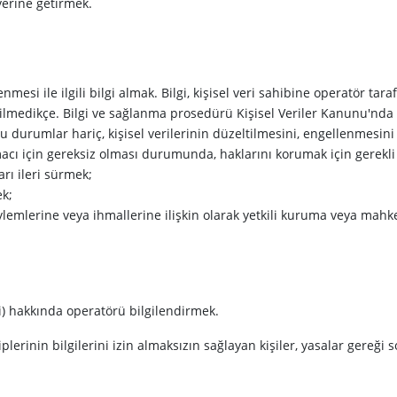
yerine getirmek.
mesi ile ilgili bilgi almak. Bilgi, kişisel veri sahibine operatör tara
erilmedikçe. Bilgi ve sağlanma prosedürü Kişisel Veriler Kanunu'nda b
uğu durumlar hariç, kişisel verilerinin düzeltilmesini, engellenmesini
macı için gereksiz olması durumunda, haklarını korumak için gerekli
arı ileri sürmek;
ek;
 eylemlerine veya ihmallerine ilişkin olarak yetkili kuruma veya ma
si) hakkında operatörü bilgilendirmek.
iplerinin bilgilerini izin almaksızın sağlayan kişiler, yasalar gereği