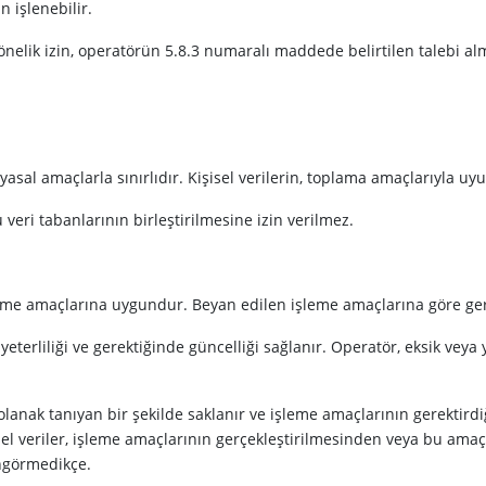
n işlenebilir.
e yönelik izin, operatörün 5.8.3 numaralı maddede belirtilen talebi al
e yasal amaçlarla sınırlıdır. Kişisel verilerin, toplama amaçlarıyla u
 veri tabanlarının birleştirilmesine izin verilmez.
işleme amaçlarına uygundur. Beyan edilen işleme amaçlarına göre gere
 yeterliliği ve gerektiğinde güncelliği sağlanır. Operatör, eksik veya 
meye olanak tanıyan bir şekilde saklanır ve işleme amaçlarının gerek
el veriler, işleme amaçlarının gerçekleştirilmesinden veya bu amaç
öngörmedikçe.