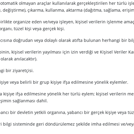
eya otomatik olmayan araçlar kullanılarak gerçekleştirilen her türlü
e, değiştirme), çıkarma, kullanma, aktarma (dağıtma, sağlama, erişi
birlikte organize eden ve/veya işleyen, kişisel verilerin işlenme amaçla
rganı, tüzel kişi veya gerçek kişi.
nıcısına doğrudan veya dolaylı olarak atıfta bulunan herhangi bir bil
ibinin, kişisel verilerin yayılması için izin verdiği ve Kişisel Veriler
olarak anılacaktır).
i bir ziyaretçisi.
 kişiye veya belirli bir grup kişiye ifşa edilmesine yönelik eylemler.
ayıda kişiye ifşa edilmesine yönelik her türlü eylem; kişisel verileri
rişimin sağlanması dahil.
yabancı bir devletin yetkili organına, yabancı bir gerçek kişiye veya tüz
 veri bilgi sisteminde geri döndürülemez şekilde imha edilmesi ve/veya