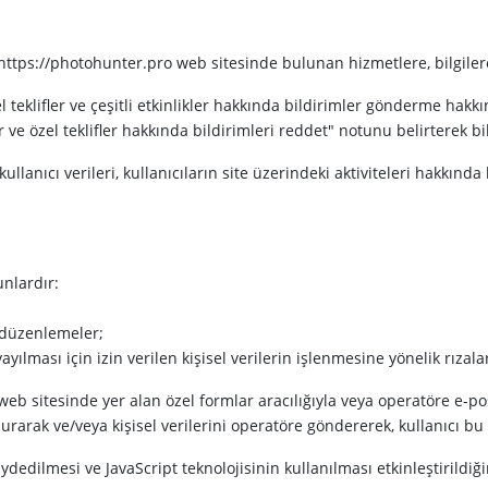
ya https://photohunter.pro web sitesinde bulunan hizmetlere, bilgil
zel teklifler ve çeşitli etkinlikler hakkında bildirimler gönderme h
e özel teklifler hakkında bildirimleri reddet" notunu belirterek bil
ullanıcı verileri, kullanıcıların site üzerindeki aktiviteleri hakkında b
unlardır:
l düzenlemeler;
yayılması için izin verilen kişisel verilerin işlenmesine yönelik rızalar
web sitesinde yer alan özel formlar aracılığıyla veya operatöre e-po
ldurarak ve/veya kişisel verilerini operatöre göndererek, kullanıcı bu 
aydedilmesi ve JavaScript teknolojisinin kullanılması etkinleştirildiğ