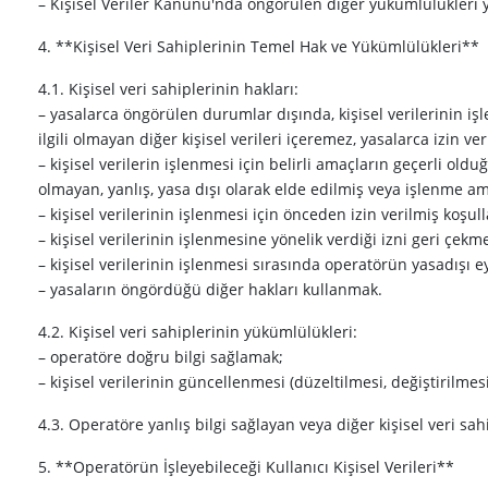
– Kişisel Veriler Kanunu'nda öngörülen diğer yükümlülükleri 
4. **Kişisel Veri Sahiplerinin Temel Hak ve Yükümlülükleri**
4.1. Kişisel veri sahiplerinin hakları:
– yasalarca öngörülen durumlar dışında, kişisel verilerinin işlen
ilgili olmayan diğer kişisel verileri içeremez, yasalarca izin v
– kişisel verilerin işlenmesi için belirli amaçların geçerli old
olmayan, yanlış, yasa dışı olarak elde edilmiş veya işlenme a
– kişisel verilerinin işlenmesi için önceden izin verilmiş koşull
– kişisel verilerinin işlenmesine yönelik verdiği izni geri çekm
– kişisel verilerinin işlenmesi sırasında operatörün yasadışı
– yasaların öngördüğü diğer hakları kullanmak.
4.2. Kişisel veri sahiplerinin yükümlülükleri:
– operatöre doğru bilgi sağlamak;
– kişisel verilerinin güncellenmesi (düzeltilmesi, değiştirilme
4.3. Operatöre yanlış bilgi sağlayan veya diğer kişisel veri sah
5. **Operatörün İşleyebileceği Kullanıcı Kişisel Verileri**