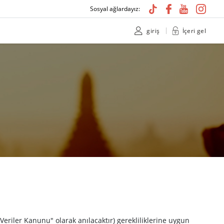
Sosyal ağlardayız:
giriş
İçeri gel
Veriler Kanunu" olarak anılacaktır) gerekliliklerine uygun